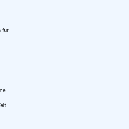
 für
hne
elt