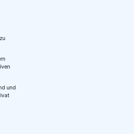
 zu
ern
iven
and und
ivat