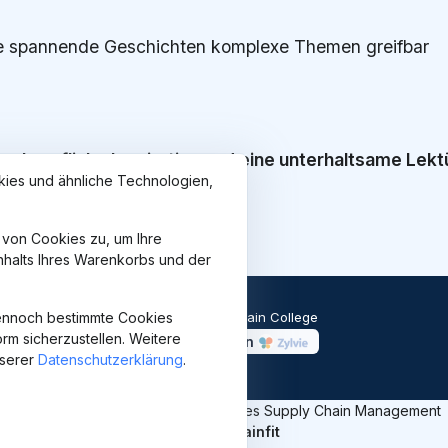
ie spannende Geschichten komplexe Themen greifbar
en, berufliche Inspiration und eine unterhaltsame Lekt
ies und ähnliche Technologien,
 von Cookies zu, um Ihre
Inhalts Ihres Warenkorbs und der
ennoch bestimmte Cookies
© 2026
Supply Chain College
m sicherzustellen. Weitere
Angetrieben von
nserer
Datenschutzerklärung
.
Praxiswissen & Ideen für ein besseres Supply Chain Management
#supplychainfit