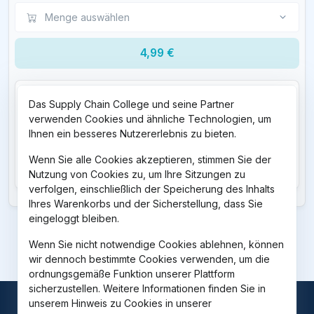
Menge auswählen
4,99 €
Was Sie erhalten:
Das Supply Chain College und seine Partner
verwenden Cookies und ähnliche Technologien, um
Ihnen ein besseres Nutzererlebnis zu bieten.
EInen 1 Meter Kunststoff-Gliedermaßstab in den
Maßen 126 x 25 mm
Wenn Sie alle Cookies akzeptieren, stimmen Sie der
Nutzung von Cookies zu, um Ihre Sitzungen zu
verfolgen, einschließlich der Speicherung des Inhalts
Ihres Warenkorbs und der Sicherstellung, dass Sie
eingeloggt bleiben.
Wenn Sie nicht notwendige Cookies ablehnen, können
wir dennoch bestimmte Cookies verwenden, um die
ordnungsgemäße Funktion unserer Plattform
sicherzustellen. Weitere Informationen finden Sie in
unserem Hinweis zu Cookies in unserer
© 2026
Supply Chain College